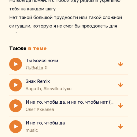
Но всегда помни, я с тобой иду рядом и укрепляю
тебя на каждом шагу
Нет такой большой трудности или такой сложной
ситуации, которую я не смог бы преодолеть для
тебя
Куда бы ты ни пошел, мое присутствие окружает
Также
в теме
тебя
Я дал тебе все необходимое, чтобы ты мог
Ты Бойся ночи
ЛьВиЦа Я
справиться
Слава Богу
Знак Remix
«Поднимаю тебя и даю тебе силы подняться над
Sagath, Aliewilleatyxu
ними
И не то, чтобы да, и не то, чтобы нет ( cover)
Доверяй моим обещаниям, моей силе и моей помощи
Олег Ухналёв
Дитя мое, смело иди вперед, не унывай и не бойся
Доверяй только мне, и я проведу тебя через любую
И не то, чтобы да
бурю
music