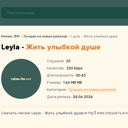
Релакс ФМ
Лучшее из новых релизов
Leyla - Жить улыбкой душе
Leyla -
Жить улыбкой душе
Слушали:
25
Качество:
320 kbps
Длительность:
00:43
Размер:
1.66 MB MB
Категория:
Лучшее из новых релизов
Дата релиза:
24.06.2026
Скачать песню Leyla - Жить улыбкой душе
в mp3 или слушать в 