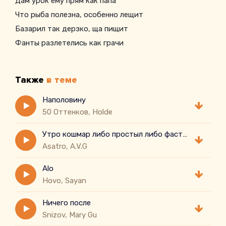
Дам урок ему прям как папа
Что рыба полезна, особенно лещит
Базарил так дерзко, ща пищит
Фанты разлетелись как грачи
Когда замаячили панчи
Он не то имя в виду, либо не то сказал
Также
в теме
После предложения выскочить по разам
В челе нету духа, я вижу все по глазам
Наполовину
50 Оттенков, Holde
Утро кошмар либо простыл либо фастфуд
Asatro, A.V.G
Alo
Hovo, Sayan
Ничего после
Snizov, Mary Gu