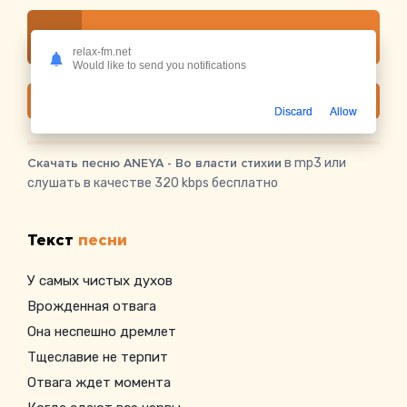
Слушать онлайн ANEYA - Во власти стихии
relax-fm.net
Would like to send you notifications
Скачать
Discard
Allow
Скачать песню ANEYA - Во власти стихии
в mp3 или
слушать в качестве 320 kbps бесплатно
Текст
песни
У самых чистых духов
Врожденная отвага
Она неспешно дремлет
Тщеславие не терпит
Отвага ждет момента