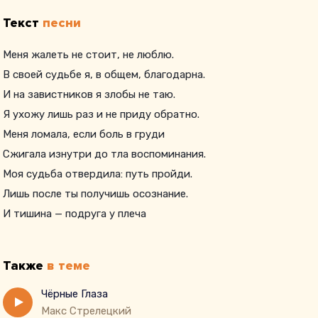
Текст
песни
Меня жалеть не стоит, не люблю.
В своей судьбе я, в общем, благодарна.
И на завистников я злобы не таю.
Я ухожу лишь раз и не приду обратно.
Меня ломала, если боль в груди
Сжигала изнутри до тла воспоминания.
Моя судьба отвердила: путь пройди.
Лишь после ты получишь осознание.
И тишина — подруга у плеча
Стояла рядом, если я рыдала,
И, сотрясая воздух сгоряча,
Также
в теме
Я глаза к небу поднимала.
Кричала Богу много раз:
Чёрные Глаза
Макс Стрелецкий
«За что мне это и зачем?»