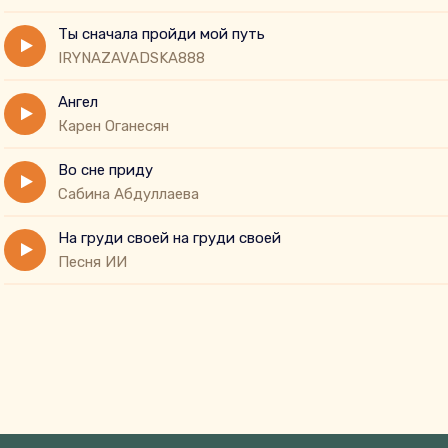
Ручьём слеза текла из глаз.
Ты сначала пройди мой путь
IRYNAZAVADSKA888
Ангел
Карен Оганесян
Во сне приду
Сабина Абдуллаева
На груди своей на груди своей
Песня ИИ