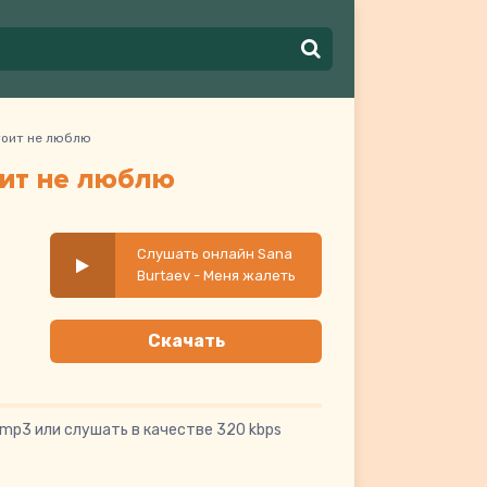
стоит не люблю
оит не люблю
Слушать онлайн Sana
Burtaev - Меня жалеть
не стоит не люблю
Скачать
mp3 или слушать в качестве 320 kbps