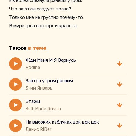
Их волна слезнула ранним утром.
Что за этим следует тоска?
Только мне не грустно почему-то.
В мире грёз восторг и красота.
Но пора спускаться нам на землю,
Чтоб начать жизнь чистого листа.
Также
в теме
Я измену — надух не приемлю.
Неверный, неверный, ты мне изменил.
Жди Меня И Я Вернусь
Rodina
Наверно, наверно, меня не любил.
Завтра утром ранним
3-ий Январь
Этажи
Self Made Russia
На высоких каблуках цок цок цок
Денис RiDer