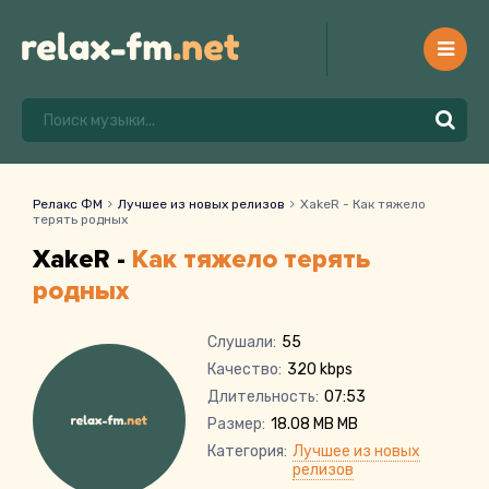
Релакс ФМ
Лучшее из новых релизов
XakeR - Как тяжело
терять родных
XakeR -
Как тяжело терять
родных
Слушали:
55
Качество:
320 kbps
Длительность:
07:53
Размер:
18.08 MB MB
Категория:
Лучшее из новых
релизов