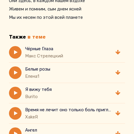
Они здесь, в каждом нашем вздохе
Живем и помним, сым днем ясней
Мы их несем по этой всей планете
Также
в теме
Чёрные Глаза
Макс Стрелецкий
Белые розы
Елена1
Я вижу тебя
Burito
Время не лечит оно только боль приглушает
XakeR
Ангел