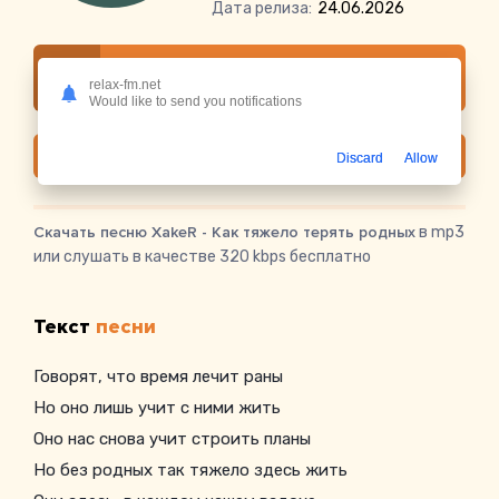
Дата релиза:
24.06.2026
Слушать онлайн XakeR - Как тяжело терять
relax-fm.net
родных
Would like to send you notifications
Скачать
Discard
Allow
Скачать песню XakeR - Как тяжело терять родных
в mp3
или слушать в качестве 320 kbps бесплатно
Текст
песни
Говорят, что время лечит раны
Но оно лишь учит с ними жить
Оно нас снова учит строить планы
Но без родных так тяжело здесь жить