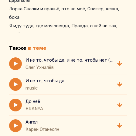
царапалы
Лорка Сказки и враньё, это не моё, Свитер, кепка,
бока
Я иду туда, где моя звезда, Правда, с ней не так,
Чтоб всегда я в ладах
Хорошо нам, вот и хорошо, Плохо, но плохо,
Также
в теме
Нацарапал имя ножом до толку
Вот только что в душе, То и за душой ветер По
И не то, чтобы да, и не то, чтобы нет ( cover)
Олег Ухналёв
задворкам, вот он я, Пока не ушел
Ты прости меня, Лорка Выше воротник Здесь
И не то, чтобы да
напрямик Триста лет забытый бит Мой проводник
music
Дожди моросят, ближе нельзя Да кто и с чего это
До неё
взял
BRANYA
Ангел
Карен Оганесян