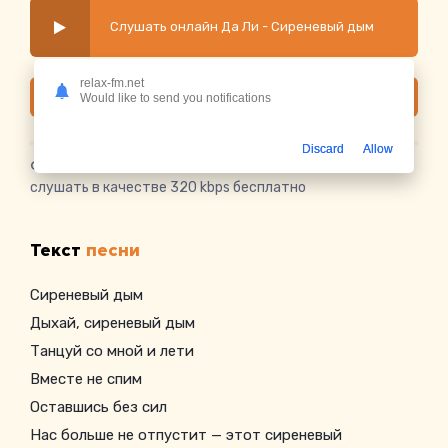
Слушать онлайн Да Ли - Сиреневый дым
relax-fm.net
Скачать
Would like to send you notifications
Discard
Allow
Скачать песню Да Ли - Сиреневый дым
в mp3 или
слушать в качестве 320 kbps бесплатно
Текст
песни
Сиреневый дым
Дыхай, сиреневый дым
Танцуй со мной и лети
Вместе не спим
Оставшись без сил
Нас больше не отпустит — этот сиреневый