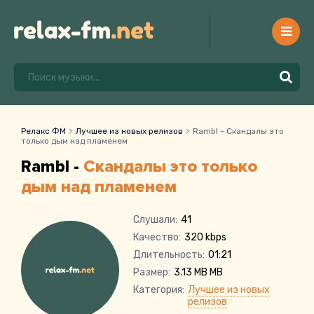
Релакс ФМ
Лучшее из новых релизов
Rambl - Скандалы это
только дым над пламенем
Rambl -
Скандалы это только
дым над пламенем
Слушали:
41
Качество:
320 kbps
Длительность:
01:21
Размер:
3.13 MB MB
Категория:
Лучшее из новых
релизов