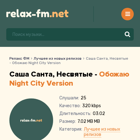
Релакс ФМ
Лучшее из новых релизов
Саша Санта, Несвятые
- Обожаю Night City Version
Саша Санта, Несвятые -
Обожаю
Night City Version
Слушали:
25
Качество:
320 kbps
Длительность:
03:02
Размер:
7.02 MB MB
Категория:
Лучшее из новых
релизов