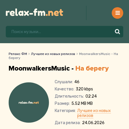
Релакс ФМ
Лучшее из новых релизов
MoonwalkersMusic - На
берегу
MoonwalkersMusic -
На берегу
Слушали:
46
Качество:
320 kbps
Длительность:
02:24
Размер:
5.52 MB MB
Категория:
Лучшее из новых
релизов
Дата релиза:
24.06.2026