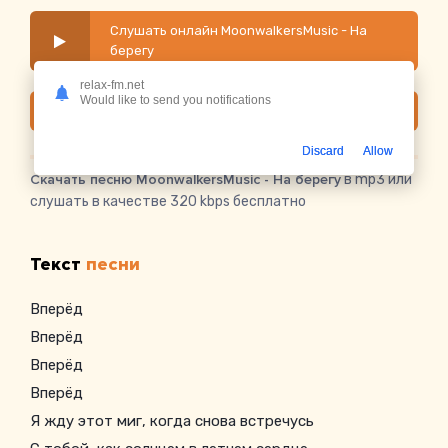
Слушать онлайн MoonwalkersMusic - На
берегу
relax-fm.net
Would like to send you notifications
Скачать
Discard
Allow
Скачать песню MoonwalkersMusic - На берегу
в mp3 или
слушать в качестве 320 kbps бесплатно
Текст
песни
Вперёд
Вперёд
Вперёд
Вперёд
Я жду этот миг, когда снова встречусь