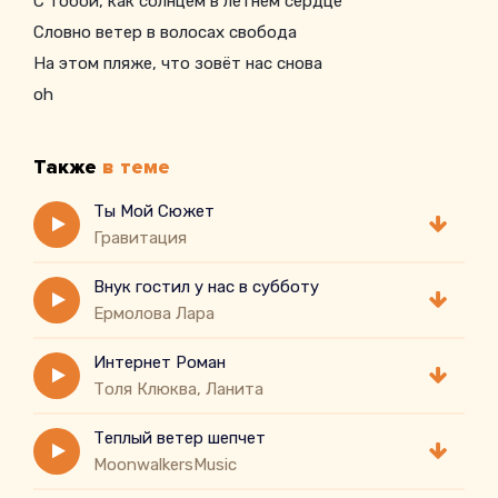
С тобой, как солнцем в летнем сердце
Словно ветер в волосах свобода
На этом пляже, что зовёт нас снова
oh
Также
в теме
Ты Мой Сюжет
Гравитация
Внук гостил у нас в субботу
Eрмолова Лара
Интернет Роман
Толя Клюква, Ланита
Теплый ветер шепчет
MoonwalkersMusic