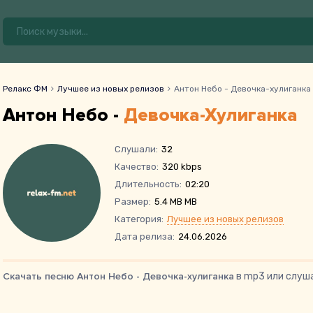
Релакс ФМ
Лучшее из новых релизов
Антон Небо - Девочка-хулиганка
Антон Небо -
Девочка-Хулиганка
Слушали:
32
Качество:
320 kbps
Длительность:
02:20
Размер:
5.4 MB MB
Категория:
Лучшее из новых релизов
Дата релиза:
24.06.2026
Скачать песню Антон Небо - Девочка-хулиганка
в mp3 или слуша