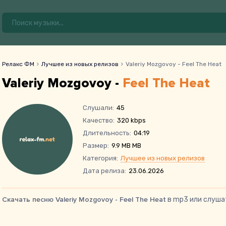
Релакс ФМ
Лучшее из новых релизов
Valeriy Mozgovoy - Feel The Heat
Valeriy Mozgovoy -
Feel The Heat
Слушали:
45
Качество:
320 kbps
Длительность:
04:19
Размер:
9.9 MB MB
Категория:
Лучшее из новых релизов
Дата релиза:
23.06.2026
Скачать песню Valeriy Mozgovoy - Feel The Heat
в mp3 или слуша