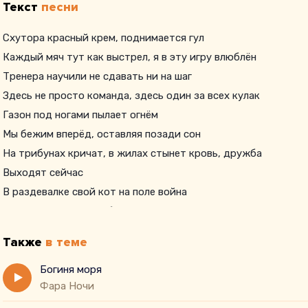
Текст
песни
Схутора красный крем, поднимается гул
Каждый мяч тут как выстрел, я в эту игру влюблён
Тренера научили не сдавать ни на шаг
Здесь не просто команда, здесь один за всех кулак
Газон под ногами пылает огнём
Мы бежим вперёд, оставляя позади сон
На трибунах кричат, в жилах стынет кровь, дружба
Выходят сейчас
В раздевалке свой кот на поле война
Тренер ходит вдоль бровки, не дрогнет спина
Каждый такт это ритм, каждый шаг это класс
Также
в теме
Здесь вратарь защищает ворота как аспас
На фланг разворот и удар в девятку
Богиня моря
Фара Ночи
Мы забили всем тем, кто хотел взять подкладку