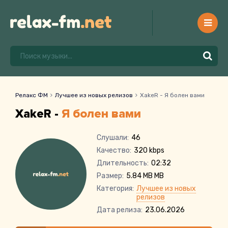
Релакс ФМ
Лучшее из новых релизов
XakeR - Я болен вами
XakeR -
Я болен вами
Слушали:
46
Качество:
320 kbps
Длительность:
02:32
Размер:
5.84 MB MB
Категория:
Лучшее из новых
релизов
Дата релиза:
23.06.2026