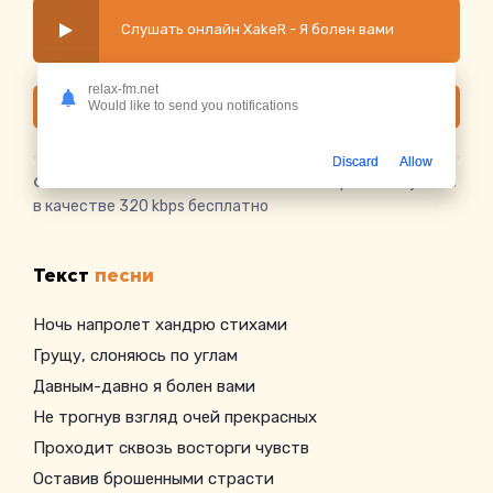
Слушать онлайн XakeR - Я болен вами
relax-fm.net
Скачать
Would like to send you notifications
Discard
Allow
Скачать песню XakeR - Я болен вами
в mp3 или слушать
в качестве 320 kbps бесплатно
Текст
песни
Ночь напролет хандрю стихами
Грущу, слоняюсь по углам
Давным-давно я болен вами
Не трогнув взгляд очей прекрасных
Проходит сквозь восторги чувств
Оставив брошенными страсти