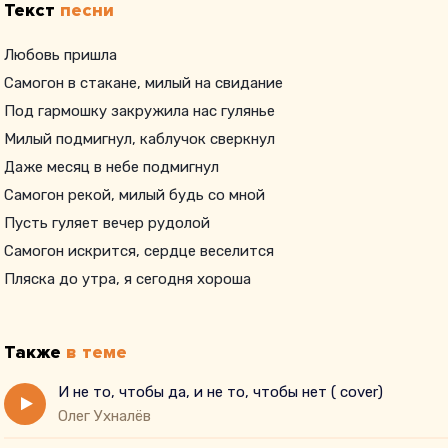
Текст
песни
Любовь пришла
Самогон в стакане, милый на свидание
Под гармошку закружила нас гулянье
Милый подмигнул, каблучок сверкнул
Даже месяц в небе подмигнул
Самогон рекой, милый будь со мной
Пусть гуляет вечер рудолой
Самогон искрится, сердце веселится
Пляска до утра, я сегодня хороша
Танцы до гармошка, я твоя немножко
Самогон налей, обнимай снилей
Также
в теме
Чтобы стало сердцу веселей
Пляска до утра, я сегодняубника
И не то, чтобы да, и не то, чтобы нет ( cover)
Олег Ухналёв
Танцую реки, милый, не беги