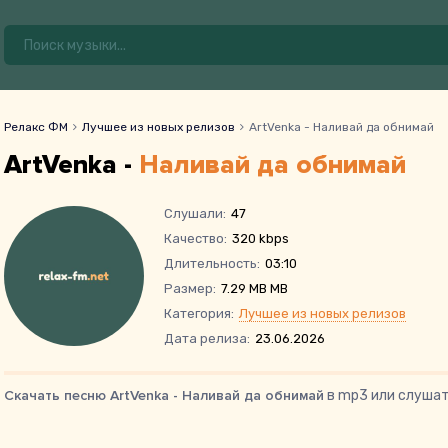
Релакс ФМ
Лучшее из новых релизов
ArtVenka - Наливай да обнимай
ArtVenka -
Наливай да обнимай
Слушали:
47
Качество:
320 kbps
Длительность:
03:10
Размер:
7.29 MB MB
Категория:
Лучшее из новых релизов
Дата релиза:
23.06.2026
Скачать песню ArtVenka - Наливай да обнимай
в mp3 или слушат