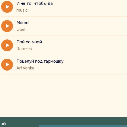
И не то, чтобы да
music
Mdmd
Ubel
Пой со мной
Ramzes
Поцелуй под гармошку
ArtVenka
май