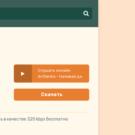
Слушать онлайн
ArtVenka - Наливай да
обнимай
Скачать
ь в качестве 320 kbps бесплатно