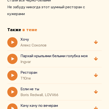
Стали все черно-белыми
Не забуду никогда этот шумный ресторан с
кужерами
Также
в теме
Хочу
Алекс Соколов
Пархай крыльями белыми голубка моя
Ingvar
Ресторан
T1One
Если не ты
Boris Redwall, LOVV66
Качу качу по вечерам