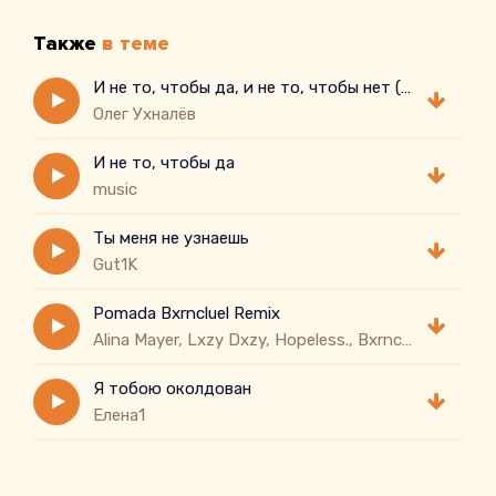
Также
в теме
И не то, чтобы да, и не то, чтобы нет ( cover)
Олег Ухналёв
И не то, чтобы да
music
Ты меня не узнаешь
Gut1K
Pomada Bxrncluel Remix
Alina Mayer, Lxzy Dxzy, Hopeless., Bxrncluel
Я тобою околдован
Елена1