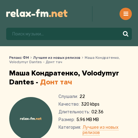
Релакс ФМ
Лучшее из новых релизов
Маша Кондратенко,
Volodymyr Dantes - Донт тач
Маша Кондратенко, Volodymyr
Dantes -
Донт тач
Слушали:
22
Качество:
320 kbps
Длительность:
02:36
Размер:
5.96 MB MB
Категория:
Лучшее из новых
релизов