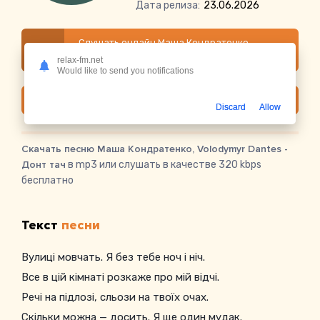
Дата релиза:
23.06.2026
Слушать онлайн Маша Кондратенко,
Volodymyr Dantes - Донт тач
relax-fm.net
Would like to send you notifications
Скачать
Discard
Allow
Скачать песню Маша Кондратенко, Volodymyr Dantes -
Донт тач
в mp3 или слушать в качестве 320 kbps
бесплатно
Текст
песни
Вулиці мовчать. Я без тебе ноч і ніч.
Все в цій кімнаті розкаже про мій відчі.
Речі на підлозі, сльози на твоїх очах.
Скільки можна — досить. Я ще один мудак.