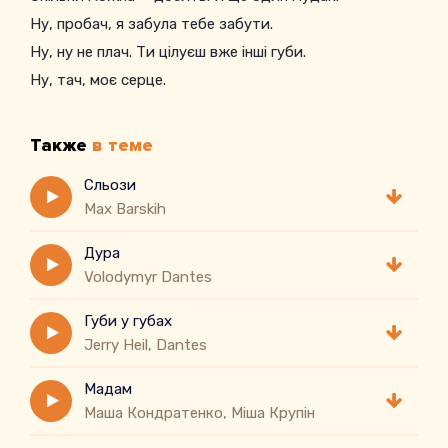
Ну, пробач, я забула тебе забути.
Ну, ну не плач. Ти цілуєш вже інші губи.
Ну, тач, моє серце.
Также
в теме
Сльози
Max Barskih
Дура
Volodymyr Dantes
Губи у губах
Jerry Heil, Dantes
Мадам
Маша Кондратенко, Міша Крупін