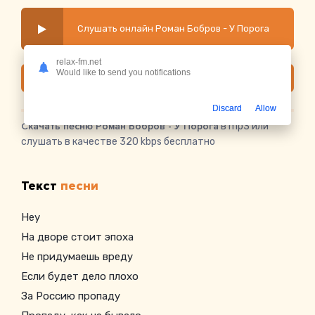
Слушать онлайн Роман Бобров - У Порога
relax-fm.net
Would like to send you notifications
Скачать
Discard
Allow
Скачать песню Роман Бобров - У Порога
в mp3 или
слушать в качестве 320 kbps бесплатно
Текст
песни
Hey
На дворе стоит эпоха
Не придумаешь вреду
Если будет дело плохо
За Россию пропаду