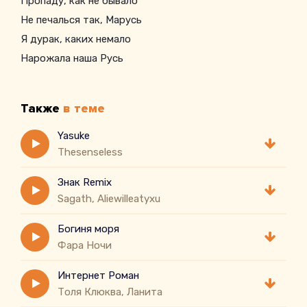
Пропаду, как не бывало
Не печалься так, Марусь
Я дурак, каких немало
Нарожала наша Русь
Я дурак, каких немало
Нарожала наша Русь
Также
в теме
В эту лютую эпоху, а на кровавом берегу
Мокрых глаз своих, дуреха, не показывай врагу
Yasuke
Thesenseless
Стыдно жрать под одеялом и не за себя молюсь
Вновь беда, каких немало
Знак Remix
Sagath, Aliewilleatyxu
Богиня моря
Фара Ночи
Интернет Роман
Толя Клюква, Ланита