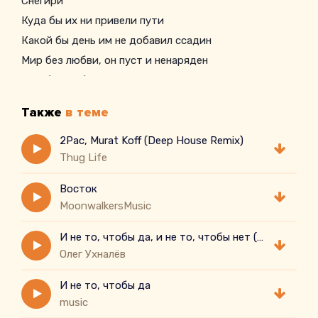
Снегири
Куда бы их ни привели пути
Какой бы день им не добавил ссадин
Мир без любви, он пуст и ненаряден
Мир без любви — он пуст и ненаряден
Они идут, чтобы любовь найти
Также
в теме
Они идут, чтобы любовь найти
Они идут на свет, то плачут, то смеясь
2Pac, Murat Koff (Deep House Remix)
Thug Life
По неразгаданной поверхности луны
Совсем не зная, что вновь
Восток
MoonwalkersMusic
И не то, чтобы да, и не то, чтобы нет ( cover)
Олег Ухналёв
И не то, чтобы да
music