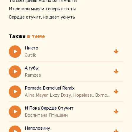
Ты смотришь молча из темноты
И все мои мысли теперь это ты
Сердце стучит, не дает уснуть
Также
в теме
Никто
Gut1k
А губы
Ramzes
Pomada Bxrncluel Remix
Alina Mayer, Lxzy Dxzy, Hopeless., Bxrncluel
И Пока Сердце Стучит
Воспитана Птицами
Наполовину