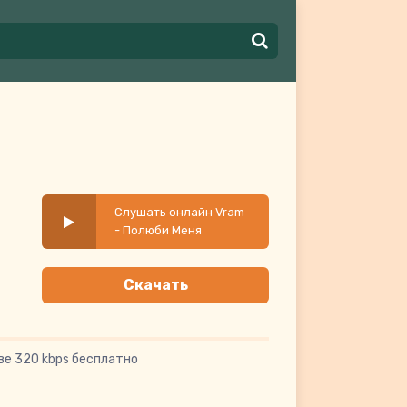
Слушать онлайн Vram
- Полюби Меня
Скачать
ве 320 kbps бесплатно