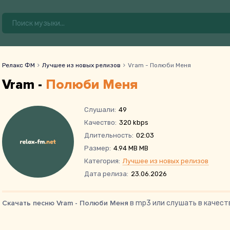
Релакс ФМ
Лучшее из новых релизов
Vram - Полюби Меня
Vram -
Полюби Меня
Слушали:
49
Качество:
320 kbps
Длительность:
02:03
Размер:
4.94 MB MB
Категория:
Лучшее из новых релизов
Дата релиза:
23.06.2026
Скачать песню Vram - Полюби Меня
в mp3 или слушать в качест