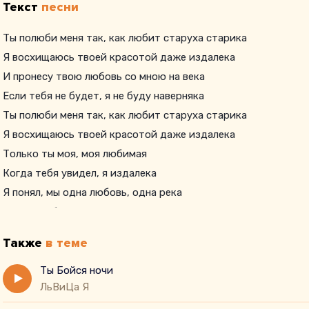
Текст
песни
Ты полюби меня так, как любит старуха старика
Я восхищаюсь твоей красотой даже издалека
И пронесу твою любовь со мною на века
Если тебя не будет, я не буду наверняка
Ты полюби меня так, как любит старуха старика
Я восхищаюсь твоей красотой даже издалека
Только ты моя, моя любимая
Когда тебя увидел, я издалека
Я понял, мы одна любовь, одна река
Я хочу любовь, которая из телека
Иногда ты нежна, да, иногда истерика
Также
в теме
Не бойся, помни, да
Ты Бойся ночи
ЛьВиЦа Я