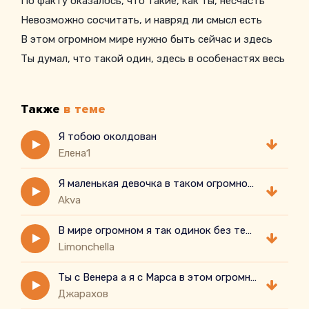
По факту оказалось, что такие, как ты, несчасть
Невозможно сосчитать, и навряд ли смысл есть
В этом огромном мире нужно быть сейчас и здесь
Ты думал, что такой один, здесь в особенастях весь
По факту оказалось, что такие, как ты, несчасть
Невозможно сосчитать, и навряд ли смысл есть
Также
в теме
Я тобою околдован
Елена1
Я маленькая девочка в таком огромном городе
Akva
В мире огромном я так одинок без тебя
Limonchella
Ты с Венера а я с Марса в этом огромном космосе я сотни раз терялся
Джарахов