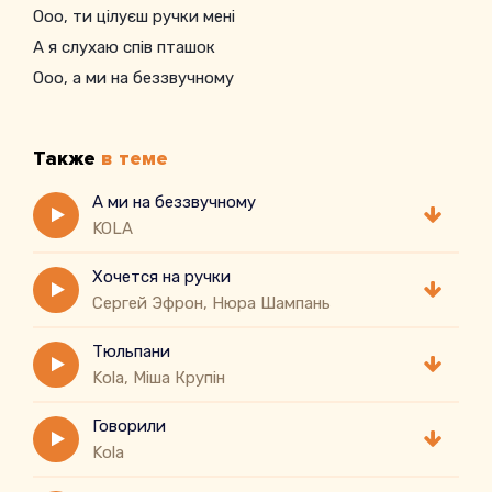
Ооо, ти цілуєш ручки мені
А я слухаю спів пташок
Ооо, а ми на беззвучному
На телефоні літачок
Ооо, ти цілуєш ручки мені
Также
в теме
А ми на беззвучному
KOLA
Хочется на ручки
Сергей Эфрон, Нюра Шампань
Тюльпани
Kola, Міша Крупін
Говорили
Kola