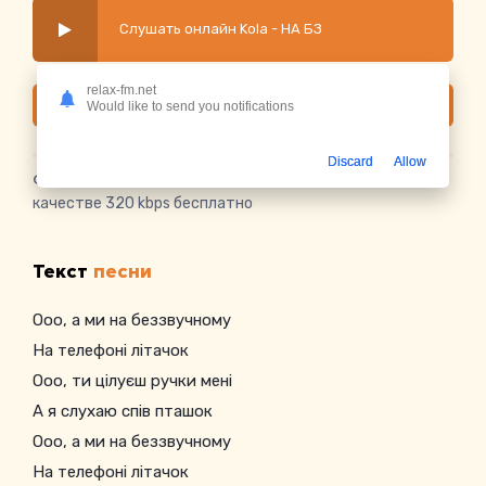
Слушать онлайн Kola - НА БЗ
relax-fm.net
Скачать
Would like to send you notifications
Discard
Allow
Скачать песню Kola - НА БЗ
в mp3 или слушать в
качестве 320 kbps бесплатно
Текст
песни
Ооо, а ми на беззвучному
На телефоні літачок
Ооо, ти цілуєш ручки мені
А я слухаю спів пташок
Ооо, а ми на беззвучному
На телефоні літачок