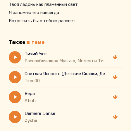
Твоя ладонь как пламенный свет
Я запомню его навсегда
Встретить бы с тобою рассвет
Взявшись за твою руку в кулак
Твоя ладонь как пламенный свет
Также
в теме
Тихий Уют
Расслабляющая Музыка, Моменты Тишины, Глубокое Расслабление
Светлая Ясность (Детские Сказки, Детские Колыбел...
Time00
Вера
Atinh
Dernière Danse
Øyshé