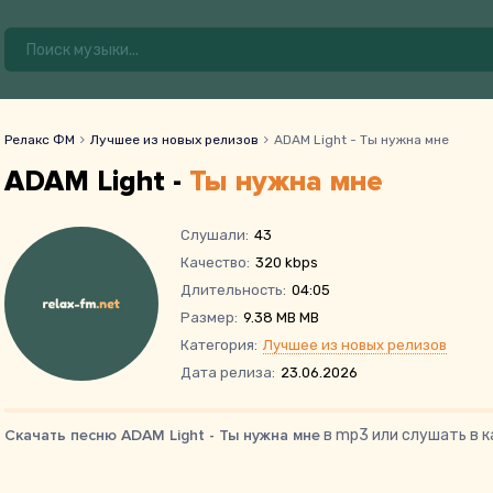
Релакс ФМ
Лучшее из новых релизов
ADAM Light - Ты нужна мне
ADAM Light -
Ты нужна мне
Слушали:
43
Качество:
320 kbps
Длительность:
04:05
Размер:
9.38 MB MB
Категория:
Лучшее из новых релизов
Дата релиза:
23.06.2026
Скачать песню ADAM Light - Ты нужна мне
в mp3 или слушать в к