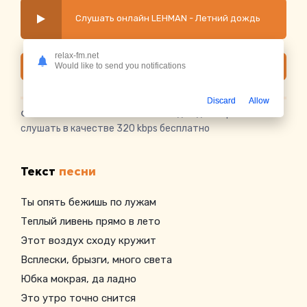
Слушать онлайн LEHMAN - Летний дождь
relax-fm.net
Скачать
Would like to send you notifications
Discard
Allow
Скачать песню LEHMAN - Летний дождь
в mp3 или
слушать в качестве 320 kbps бесплатно
Текст
песни
Ты опять бежишь по лужам
Теплый ливень прямо в лето
Этот воздух сходу кружит
Всплески, брызги, много света
Юбка мокрая, да ладно
Это утро точно снится