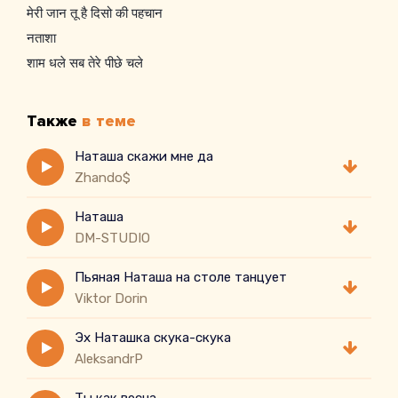
मेरी जान तू है दिसो की पहचान
नताशा
शाम धले सब तेरे पीछे चले
Также
в теме
Наташа скажи мне да
Zhando$
Наташа
DM-STUDIO
Пьяная Наташа на столе танцует
Viktor Dorin
Эх Наташка скука-скука
AleksandrP