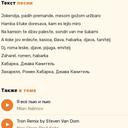
Текст
песни
Jokendja, padih premande, mesom gožom uržbaro
Hamba štuke doresava, kam es lejlo miro
Na kamion te džav paleste, sondri van me šukarni
A iloke jov erdeute, kasioa, Đava, habarka, djava, tanitelj
Oj, roma leske, djave, pijuga, emitelj
Zaharel, romen, habarka
Хабарка, Джава Канитель
Захарелл, Ромен Хабарка, Джава Канитель
Также
в теме
Я всё пыю и пыю
Milan Nalimov
Tron Remix by Steven Van Dom