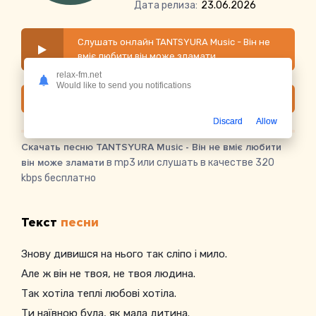
Дата релиза:
23.06.2026
Слушать онлайн TANTSYURA Music - Він не
вміє любити він може зламати
relax-fm.net
Would like to send you notifications
Скачать
Discard
Allow
Скачать песню TANTSYURA Music - Він не вміє любити
він може зламати
в mp3 или слушать в качестве 320
kbps бесплатно
Текст
песни
Знову дивишся на нього так сліпо і мило.
Але ж він не твоя, не твоя людина.
Так хотіла теплі любові хотіла.
Ти наївною була, як мала дитина.