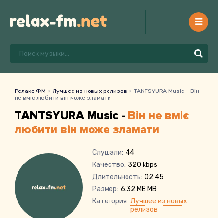
Релакс ФМ
Лучшее из новых релизов
TANTSYURA Music - Він
не вміє любити він може зламати
TANTSYURA Music -
Він не вміє
любити він може зламати
Слушали:
44
Качество:
320 kbps
Длительность:
02:45
Размер:
6.32 MB MB
Категория:
Лучшее из новых
релизов