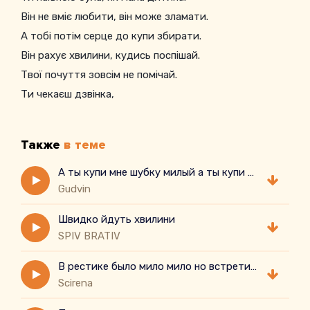
Він не вміє любити, він може зламати.
А тобі потім серце до купи збирати.
Він рахує хвилини, кудись поспішай.
Твої почуття зовсім не помічай.
Ти чекаєш дзвінка,
Заглядаєш у вікна,
Также
в теме
А ты купи мне шубку милый а ты купи купи
Gudvin
Швидко йдуть хвилини
SPIV BRATIV
В рестике было мило мило но встретил хостес
Scirena