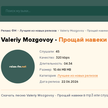
Релакс ФМ
Лучшее из новых релизов
Valeriy Mozgovoy - Прощай навек
Valeriy Mozgovoy -
Прощай навеки
Слушали:
45
Качество:
320 kbps
Длительность:
04:34
Размер:
10.46 MB MB
Категория:
Лучшее из новых релизов
Дата релиза:
22.06.2026
Скачать песню Valeriy Mozgovoy - Прощай навеки
в mp3 или слуш