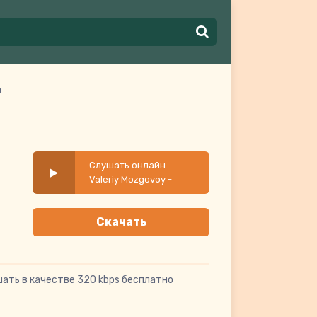
и
Слушать онлайн
Valeriy Mozgovoy -
Прощай навеки
Скачать
ать в качестве 320 kbps бесплатно