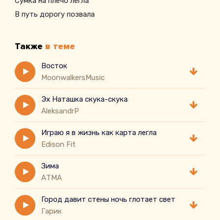
Сумка на плечо легла
В путь дорогу позвала
Также
в теме
Восток
MoonwalkersMusic
Эх Наташка скука-скука
AleksandrP
Играю я в жизнь как карта легла
Edison Fit
Зима
АТМА
Город давит стены ночь глотает свет
Гарик