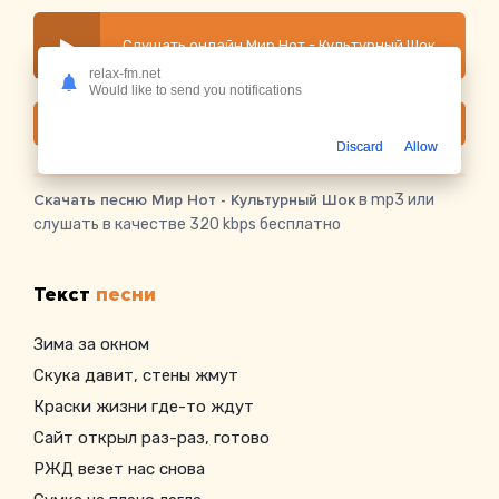
Слушать онлайн Мир Нот - Культурный Шок
relax-fm.net
Would like to send you notifications
Скачать
Discard
Allow
Скачать песню Мир Нот - Культурный Шок
в mp3 или
слушать в качестве 320 kbps бесплатно
Текст
песни
Зима за окном
Скука давит, стены жмут
Краски жизни где-то ждут
Сайт открыл раз-раз, готово
РЖД везет нас снова