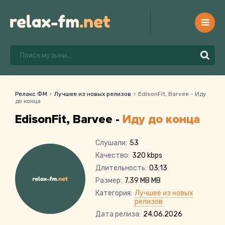
Релакс ФМ
Лучшее из новых релизов
EdisonFit, Barvee - Иду
до конца
EdisonFit, Barvee -
Иду до конца
Слушали:
53
Качество:
320 kbps
Длительность:
03:13
Размер:
7.39 MB MB
Категория:
Лучшее из новых
релизов
Дата релиза:
24.06.2026