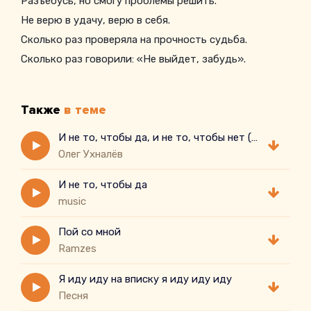
Разъебусь, но смогу проблемы решить.
Не верю в удачу, верю в себя.
Сколько раз проверяла на прочность судьба.
Сколько раз говорили: «Не выйдет, забудь».
Но я снова и снова продолжал путь.
Плевать на советы экспертов за душой.
Также
в теме
Ни побед, ни серьёзных моментов.
Пришёл за мечтой — и её заберу.
И не то, чтобы да, и не то, чтобы нет ( cover)
Олег Ухналёв
И не то, чтобы да
music
Пой со мной
Ramzes
Я иду иду на вписку я иду иду иду
Песня