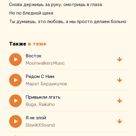
Снова держишь за руку, смотришь в глаза
Но по бледной щеке
Ты думаешь, это любовь, а мы просто делаем больно
Осколки от сказанных слов
Нас ранят все так же невольно
Также
в теме
Ты думаешь, это любовь
А это дурная привычка
Восток
MoonwalkersMusic
Рядом С Ним
Марат Бердикулов
Привыкли лгать
Buga, Raikaho
Я не злой
SlawikXSound