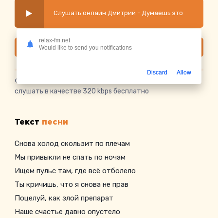
Слушать онлайн Дмитрий - Думаешь это
relax-fm.net
Скачать
Would like to send you notifications
Discard
Allow
Скачать песню Дмитрий - Думаешь это
в mp3 или
слушать в качестве 320 kbps бесплатно
Текст
песни
Снова холод скользит по плечам
Мы привыкли не спать по ночам
Ищем пульс там, где всё отболело
Ты кричишь, что я снова не прав
Поцелуй, как злой препарат
Наше счастье давно опустело