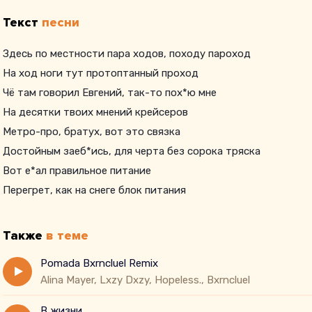
Текст
песни
Здесь по местности пара ходов, походу пароход
На ход ноги тут протоптанный проход
Чё там говорил Евгений, так-то пох*ю мне
На десятки твоих мнений крейсеров
Метро-про, братух, вот это связка
Достойным заеб*ись, для черта без сорока тряска
Вот е*ал правильное питание
Перегрет, как на снеге блок питания
Также
в теме
Pomada Bxrncluel Remix
Alina Mayer, Lxzy Dxzy, Hopeless., Bxrncluel
В жизни