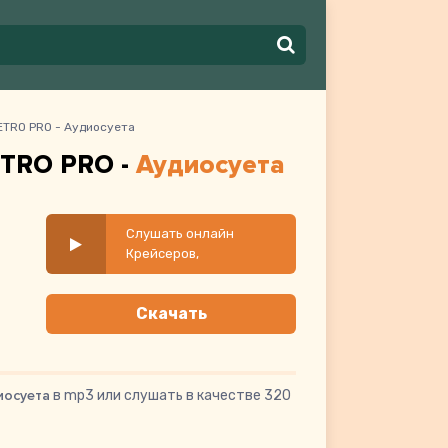
ETRO PRO - Аудиосуета
ETRO PRO -
Аудиосуета
Слушать онлайн
Крейсеров,
Криминальный бит,
METRO PRO -
Скачать
Аудиосуета
иосуета
в mp3 или слушать в качестве 320