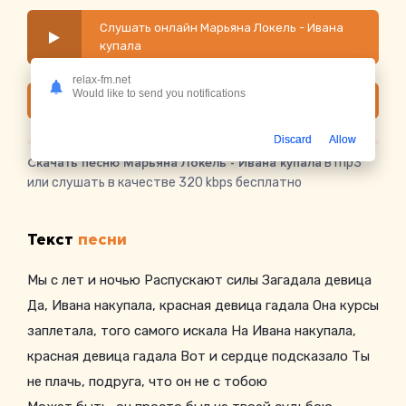
Слушать онлайн Марьяна Локель - Ивана
купала
relax-fm.net
Would like to send you notifications
Скачать
Discard
Allow
Скачать песню Марьяна Локель - Ивана купала
в mp3
или слушать в качестве 320 kbps бесплатно
Текст
песни
Мы с лет и ночью Распускают силы Загадала девица
Да, Ивана накупала, красная девица гадала Она курсы
заплетала, того самого искала На Ивана накупала,
красная девица гадала Вот и сердце подсказало Ты
не плачь, подруга, что он не с тобою