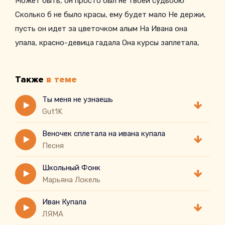
Может быть, он просто был не твоей судьбою
Сколько б не было красы, ему будет мало Не держи,
пусть он идет за цветочком алым На Ивана она
упала, красно-девица гадала Она курсы заплетала,
того самого искала Иван-Анат упала, красная девица
гадала Вот мне сердце показало, где же тот, кого
Также
в теме
искала За закатом гладь река В отражении луна Что
расскажет ей она
Ты меня не узнаешь
Gut1K
Чтобы душу сберегла За закатом гладь река В
отражении луна До утра она без снаную девицу
Веночек сплетала на ивана купала
гадала Она курсы заплетала Тогоого самого искала
Песня
Дня и ванна накупала, Красная девица гадала, Вот ты
Школьный Фонк
сердце подсказала, oh Altyazı M.K
Марьяна Локель
Иван Купала
ЛЯМА