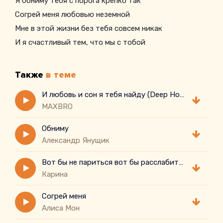
Я обниму тебя с порога крепко так
Согрей меня любовью неземной
Мне в этой жизни без тебя совсем никак
И я счастливый тем, что мы с тобой
Также
в теме
И любовь и сон я тебя найду (Deep House Remix)
MAXBRO
Обниму
Александр Янущик
Вот бы не париться вот бы расслабиться отменить дела
Карина
Согрей меня
Алиса Мон