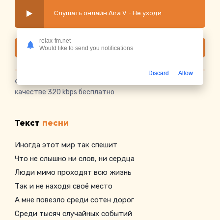
Слушать онлайн Aira V - Не уходи
relax-fm.net
Скачать
Would like to send you notifications
Discard
Allow
Скачать песню Aira V - Не уходи
в mp3 или слушать в
качестве 320 kbps бесплатно
Текст
песни
Иногда этот мир так спешит
Что не слышно ни слов, ни сердца
Люди мимо проходят всю жизнь
Так и не находя своё место
А мне повезло среди сотен дорог
Среди тысяч случайных событий