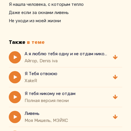
Я нашла человека, с которым тепло
Даже если за окнами ливень
Не уходи из моей жизни
Даже если станет трудно нам
Не уходи из моей жизни
Также
в теме
Я тебя никому не отдам
Пусть проходит время так быстро
А я люблю тебя одну и не отдам никому
Айгор, Denis iva
Пусть меняются города
Не уходи из моей жизни
Я Тебя отвоюю
XakeR
Я тебя никому не отдам
Полная версия песни
Ливень
Моя Мишель, МЭЙКС