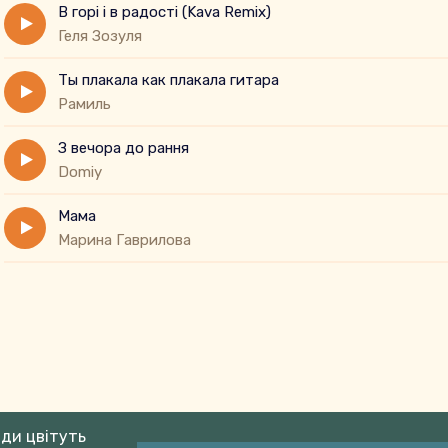
В горі і в радості (Kava Remix)
Геля Зозуля
Ты плакала как плакала гитара
Рамиль
З вечора до рання
Domiy
Мама
Марина Гаврилова
ади цвітуть