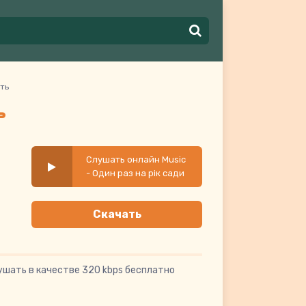
уть
ь
Слушать онлайн Music
- Один раз на рік сади
цвітуть
Скачать
ушать в качестве 320 kbps бесплатно