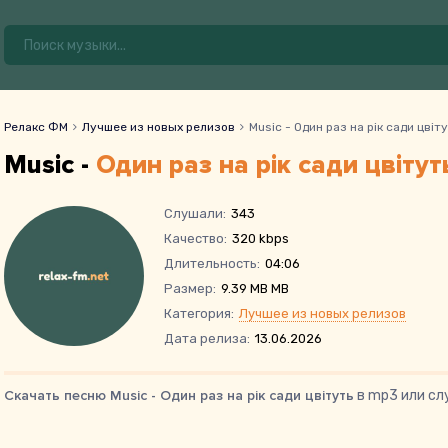
Релакс ФМ
Лучшее из новых релизов
Music - Один раз на рік сади цвіт
Music -
Один раз на рік сади цвітут
Слушали:
343
Качество:
320 kbps
Длительность:
04:06
Размер:
9.39 MB MB
Категория:
Лучшее из новых релизов
Дата релиза:
13.06.2026
Скачать песню Music - Один раз на рік сади цвітуть
в mp3 или сл