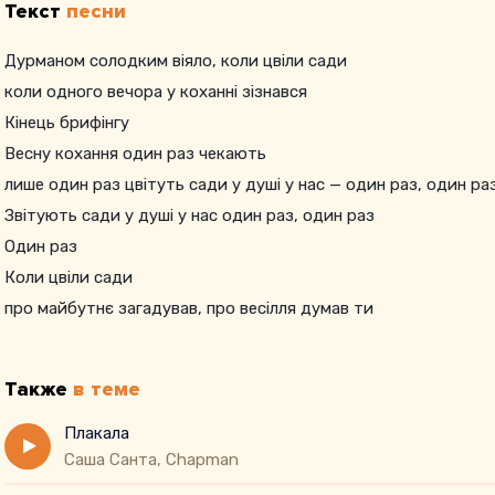
Текст
песни
Дурманом солодким віяло, коли цвіли сади
коли одного вечора у коханні зізнався
Кінець брифінгу
Весну кохання один раз чекають
лише один раз цвітуть сади у душі у нас — один раз, один ра
Звітують сади у душі у нас один раз, один раз
Один раз
Коли цвіли сади
про майбутнє загадував, про весілля думав ти
І я вже не ховала своїх щасливих очей
Вкрай мама плакала від радості за нас
Также
в теме
Один раз на рік сади цвітуть
Плакала
Саша Санта, Chapman