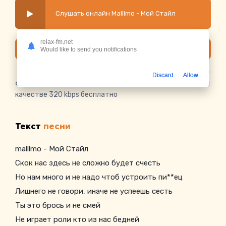
Слушать онлайн Malllmo - Мой Стайл
relax-fm.net
Скачать
Would like to send you notifications
Discard
Allow
Скачать песню Malllmo - Мой Стайл
в mp3 или слушать в
качестве 320 kbps бесплатно
Текст
песни
malllmo - Мой Стайл
Скок нас здесь не сложно будет счесть
Но нам много и не надо чтоб устроить пи**ец
Лишнего не говори, иначе не успеешь сесть
Ты это брось и не смей
Не играет роли кто из нас бедней