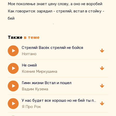
Мое поколенье знает цену слову, а оно не воробей
Как говорится: зарядил - стреляй, встал в стойку -
бей
Ну, мы посмотрим, кто быстрей
Так зародился мой стайл
Также
в теме
Этакая смесь местами
Родился чтоб блистать
Стреляй Васёк стреляй не бойся
Ноггано
В карман за словом не полезу, ко мне с этим не
пристать
Не смей
Так зародился мой стайл
Ксения Миркушина
Гимн жизни Встал и пошел
Вадим Кузема
У нас будет все хорошо но не бей ты посуду ну же
Я Про Рок