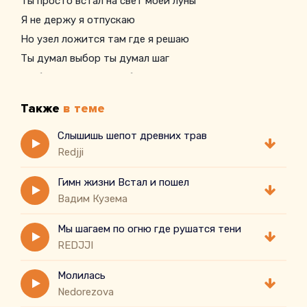
Ты просто встал на свет моей луны
Я не держу я отпускаю
Но узел ложится там где я решаю
Ты думал выбор ты думал шаг
Но боги смеются всё было так
Также
в теме
Слышишь шепот древних трав
Redjji
Гимн жизни Встал и пошел
Вадим Кузема
Мы шагаем по огню где рушатся тени
REDJJI
Молилась
Nedorezova