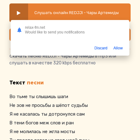
Слушать онлайн REDJJI - Чары Артемиды
relax-fm.net
Would like to send you notifications
Скачать
Discard
Allow
Скачать песню REDJJI - Чары Артемиды
в mp3 или
слушать в качестве 320 kbps бесплатно
Текст
песни
Во тьме ты слышишь шаги
Не зов не просьбы а шёпот судьбы
Я не касалась ты дотронулся сам
В тени богов меж слов и ран
Я не молилась не жгла мосты