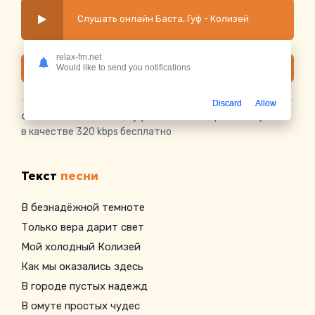
Слушать онлайн Баста, Гуф - Колизей
relax-fm.net
Скачать
Would like to send you notifications
Discard
Allow
Скачать песню Баста, Гуф - Колизей
в mp3 или слушать
в качестве 320 kbps бесплатно
Текст
песни
В безнадёжной темноте
Только вера дарит свет
Мой холодный Колизей
Как мы оказались здесь
В городе пустых надежд
В омуте простых чудес