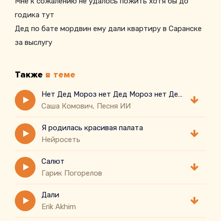
Мне к сожалению не удалось пожить хотя бы до
годика тут
Дед по бате мордвин ему дали квартиру в Саранске
за выслугу
Также
в теме
Нет Дед Мороз нет Дед Мороз нет Дед Мороз погоди
Саша Комович, Песня ИИ
Я родилась красивая палата
Нейросеть
Салют
Гарик Погорелов
Дали
Erik Akhim