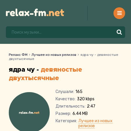
Релакс ФМ
Лучшее из новых релизов
ядра чу - девяностые
двухтысячные
ядра чу -
девяностые
двухтысячные
Слушали:
165
Качество:
320 kbps
Длительность:
2:47
Размер:
6.44 MB
Категория:
Лучшее из новых
релизов