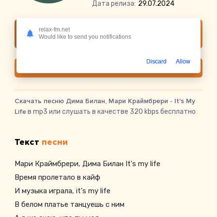
Дата релиза:
29.07.2024
Слушать онлайн Дима Билан, Мари
relax-fm.net
Would like to send you notifications
Краймбрери - It's My Life
Discard
Allow
Скачать
Скачать песню Дима Билан, Мари Краймбрери - It's My
Life
в mp3 или слушать в качестве 320 kbps бесплатно
Текст
песни
Мари Краймбрери, Дима Билан It's my life
Время пролетало в кайф
И музыка играла, it's my life
В белом платье танцуешь с ним