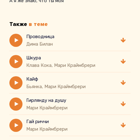
А я же знаю, что ты моя
Также
в теме
Проводница
Дима Билан
Шкура
Клава Кока, Мари Краймбрери
Кайф
Бьянка, Мари Краймбрери
Гирлянду на душу
Мари Краймбрери
Гай риччи
Мари Краймбрери