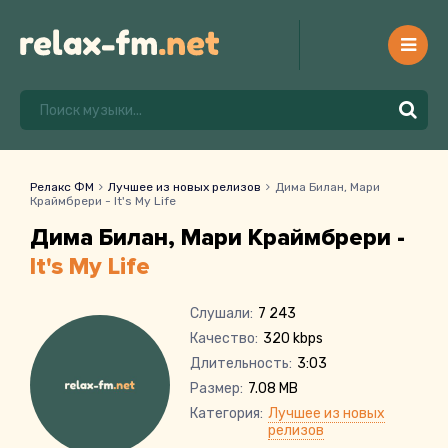
Релакс ФМ
Лучшее из новых релизов
Дима Билан, Мари
Краймбрери - It's My Life
Дима Билан, Мари Краймбрери -
It's My Life
Слушали:
7 243
Качество:
320 kbps
Длительность:
3:03
Размер:
7.08 MB
Категория:
Лучшее из новых
релизов