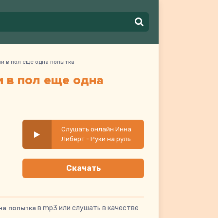
ли в пол еще одна попытка
и в пол еще одна
Слушать онлайн Инна
Либерт - Руки на руль
педали в пол еще
одна попытка
Скачать
на попытка
в mp3 или слушать в качестве