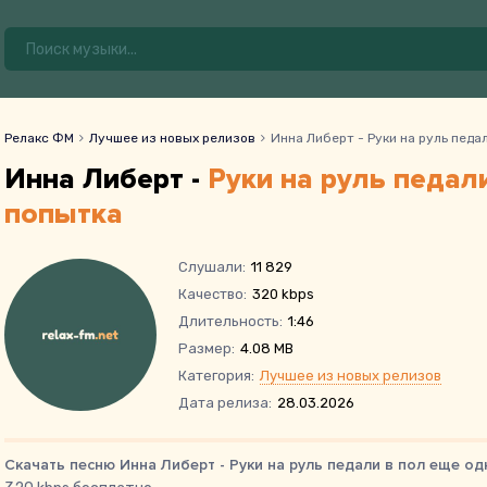
Релакс ФМ
Лучшее из новых релизов
Инна Либерт - Руки на руль педа
Инна Либерт -
Руки на руль педал
попытка
Слушали:
11 829
Качество:
320 kbps
Длительность:
1:46
Размер:
4.08 MB
Категория:
Лучшее из новых релизов
Дата релиза:
28.03.2026
Скачать песню Инна Либерт - Руки на руль педали в пол еще од