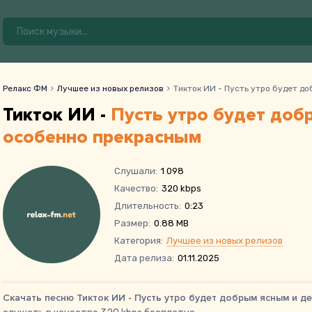
Релакс ФМ
Лучшее из новых релизов
Тикток ИИ - Пусть утро будет д
Тикток ИИ -
Пусть утро будет доб
особенно прекрасным
Слушали:
1 098
Качество:
320 kbps
Длительность:
0:23
Размер:
0.88 MB
Категория:
Лучшее из новых релизов
Дата релиза:
01.11.2025
Скачать песню Тикток ИИ - Пусть утро будет добрым ясным и д