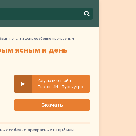
обрым ясным и день особенно прекрасным
рым ясным и день
Слушать онлайн
Тикток ИИ - Пусть утро
будет добрым ясным и
день особенно
Скачать
прекрасным
ень особенно прекрасным
в mp3 или