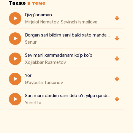
Также
в теме
Qizg`onaman
Mirjalol Nematov, Sevinch Ismoilova
Borgan sari bildim sani balki xato manda lek aybladim sani
Senur
Sev mani xammadanam ko’p ko’p
Xojiakbar Ruzmetov
Yor
G'aybulla Tursunov
San mani dardim sani deb o'n yilga qaridim
Yunetta