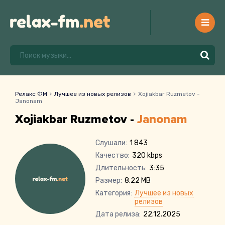
Релакс ФМ
Лучшее из новых релизов
Xojiakbar Ruzmetov -
Janonam
Xojiakbar Ruzmetov -
Janonam
Слушали:
1 843
Качество:
320 kbps
Длительность:
3:35
Размер:
8.22 MB
Категория:
Лучшее из новых
релизов
Дата релиза:
22.12.2025