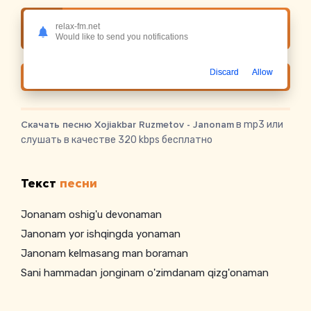
Слушать онлайн Xojiakbar Ruzmetov -
relax-fm.net
Janonam
Would like to send you notifications
Discard
Allow
Скачать
Скачать песню Xojiakbar Ruzmetov - Janonam
в mp3 или
слушать в качестве 320 kbps бесплатно
Текст
песни
Jonanam oshig'u devonaman
Janonam yor ishqingda yonaman
Janonam kelmasang man boraman
Sani hammadan jonginam o'zimdanam qizg'onaman