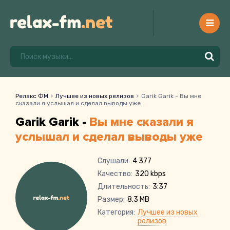
Релакс ФМ
Лучшее из новых релизов
Garik Garik - Вы мне
сказали я услышал и сделал выводы уже
Garik Garik -
Вы мне сказали я
услышал и сделал выводы уже
Слушали:
4 377
Качество:
320 kbps
Длительность:
3:37
Размер:
8.3 MB
Категория:
Лучшее из новых
релизов