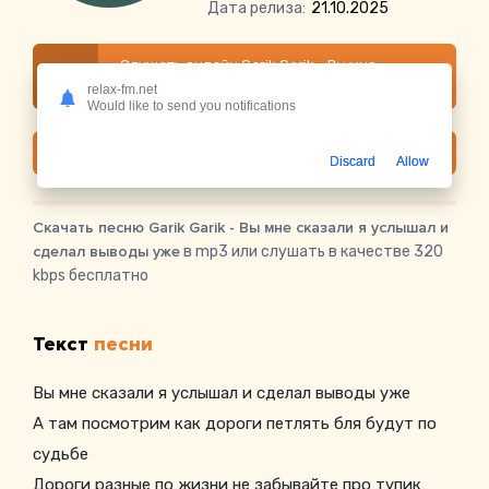
Дата релиза:
21.10.2025
Слушать онлайн Garik Garik - Вы мне
сказали я услышал и сделал выводы уже
relax-fm.net
Would like to send you notifications
Скачать
Discard
Allow
Скачать песню Garik Garik - Вы мне сказали я услышал и
сделал выводы уже
в mp3 или слушать в качестве 320
kbps бесплатно
Текст
песни
Вы мне сказали я услышал и сделал выводы уже
А там посмотрим как дороги петлять бля будут по
судьбе
Дороги разные по жизни не забывайте про тупик